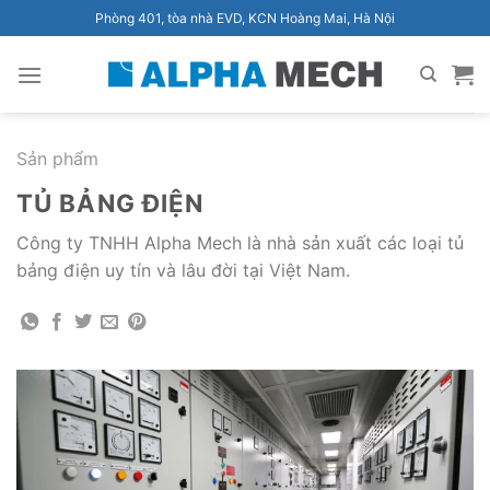
Bỏ
Phòng 401, tòa nhà EVD, KCN Hoàng Mai, Hà Nội
qua
nội
dung
Sản phẩm
TỦ BẢNG ĐIỆN
Công ty TNHH Alpha Mech là nhà sản xuất các loại tủ
bảng điện uy tín và lâu đời tại Việt Nam.