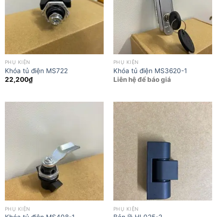
PHỤ KIỆN
PHỤ KIỆN
Khóa tủ điện MS722
Khóa tủ điện MS3620-1
22,200
₫
Liên hệ để báo giá
PHỤ KIỆN
PHỤ KIỆN
Khóa tủ điện MS408-1
Bản lề HL025-2