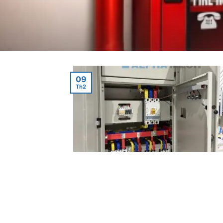
09
Th2