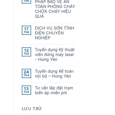
Th6
PHÁP BẢO VỆ AN
TOÀN PHÒNG CHÁY
CHỮA CHÁY HIỆU
QUẢ
DỊCH VỤ SƠN TĨNH
17
Th6
ĐIỆN CHUYÊN
NGHIỆP
Tuyển dụng Kỹ thuật
12
Th5
viên đứng máy laser
– Hưng Yên
Tuyển dụng Kế toán
24
Th4
nội bộ – Hưng Yên
Tư vấn lắp đặt trạm
13
Th4
biến áp miễn phí
LƯU TRỮ