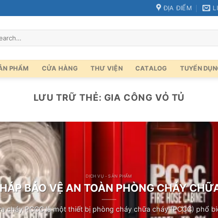
ĐỊA ĐIỂM
L
rch
ẢN PHẨM
CỬA HÀNG
THƯ VIỆN
CATALOG
TUYỂN DỤN
LƯU TRỮ THẺ:
GIA CÔNG VỎ TỦ
DỊCH VỤ - SẢN PHẨM
 PHÁP BẢO VỆ AN TOÀN PHÒNG CHÁY CHỮ
a cháy PCCC là một thiết bị phòng cháy chữa cháy (PCCC) phổ biến