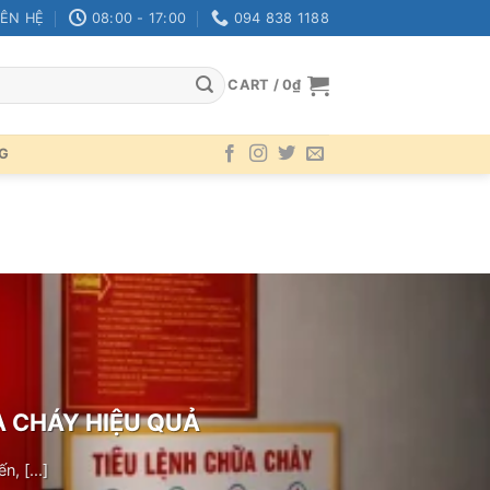
IÊN HỆ
08:00 - 17:00
094 838 1188
CART /
0
₫
G
A CHÁY HIỆU QUẢ
, [...]