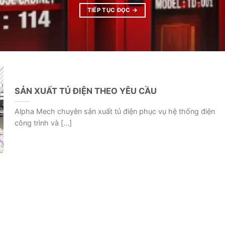
TIẾP TỤC ĐỌC
→
SẢN XUẤT TỦ ĐIỆN THEO YÊU CẦU
Alpha Mech chuyên sản xuất tủ điện phục vụ hệ thống điện
công trình và [...]