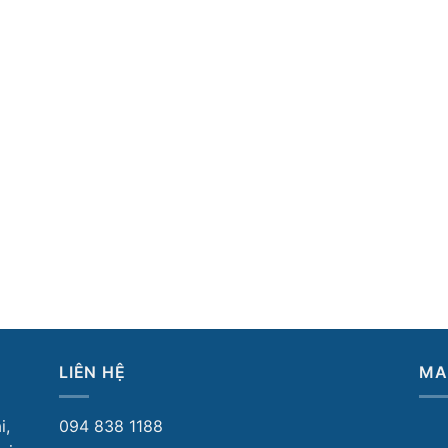
LIÊN HỆ
MA
i,
094 838 1188