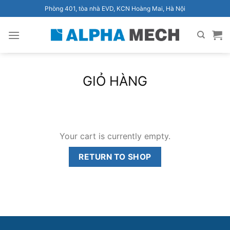
Bỏ
Phòng 401, tòa nhà EVD, KCN Hoàng Mai, Hà Nội
qua
nội
dung
GIỎ HÀNG
Your cart is currently empty.
RETURN TO SHOP